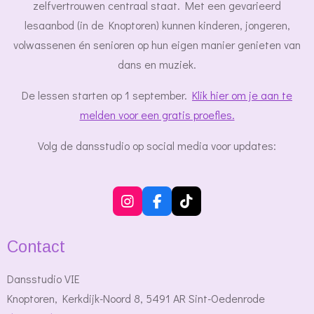
zelfvertrouwen centraal staat. Met een gevarieerd
lesaanbod (in de Knoptoren) kunnen kinderen, jongeren,
volwassenen én senioren op hun eigen manier genieten van
dans en muziek.
De lessen starten op 1 september.
Klik hier om je aan te
melden voor een gratis proefles.
Volg de dansstudio op social media voor updates:
I
F
T
n
a
i
s
c
k
Contact
t
e
T
a
b
o
g
o
k
Dansstudio VIE
r
o
Knoptoren, Kerkdijk-Noord 8, 5491 AR Sint-Oedenrode
a
k
m