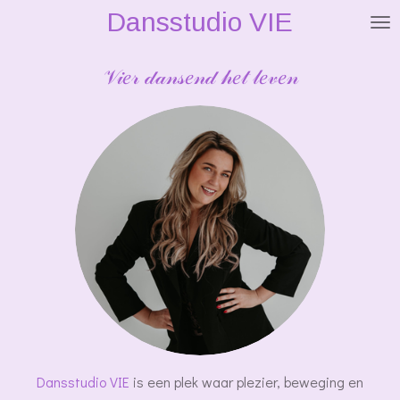
Dansstudio VIE
Ga
direct
naar
𝒱𝒾𝑒𝓇 𝒹𝒶𝓃𝓈𝑒𝓃𝒹 𝒽𝑒𝓉 𝓁𝑒𝓋𝑒𝓃
de
hoofdinhoud
Dansstudio VIE
is een plek waar plezier, beweging en