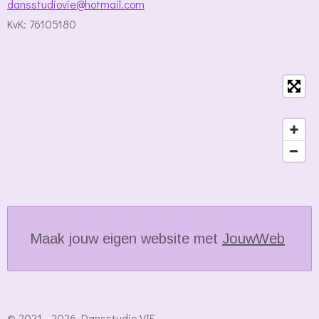
dansstudiovie@hotmail.com
KvK: 76105180
Maak jouw eigen website met
JouwWeb
© 2021 - 2026 Dansstudio VIE